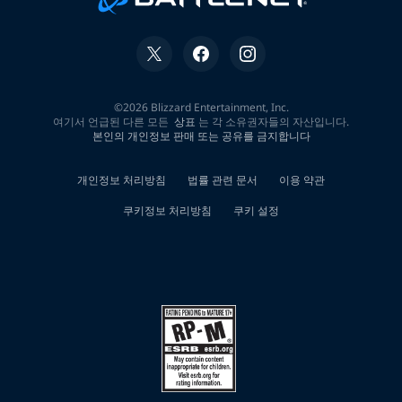
내
구
제
강
동
구
간
편
긴
급
생
계
자
금
지
원
직
장
인