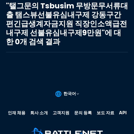
그
"탤그문의 Tsbusim 무방문무서류대
문
출 탬스뷰선불유심내구제 강동구간
의
편긴급생계자금지원 직장인소액급전
Tsbusim
무
내구제 선불유심내구제9만원"에 대
방
한 0개 검색 결과
문
무
서
류
대
출
탬
스
뷰
선
불
유
심