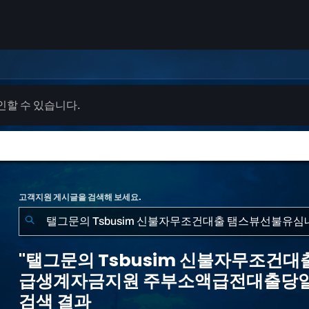
확인할 수 있습니다.
고객지원 게시글을 검색해 보세요.
"탤
그
"탤그문의 Tsbusim 신불자무조
문
급생계자금지원 주부소액급전대출당일 
의
검색 결과
Tsbusim