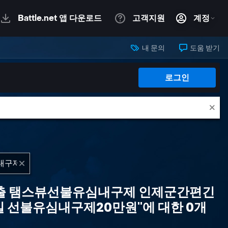
내 문의
도움 받기
로그인
건대출 탬스뷰선불유심내구제 인제군간편긴
선불유심내구제20만원"에 대한 0개