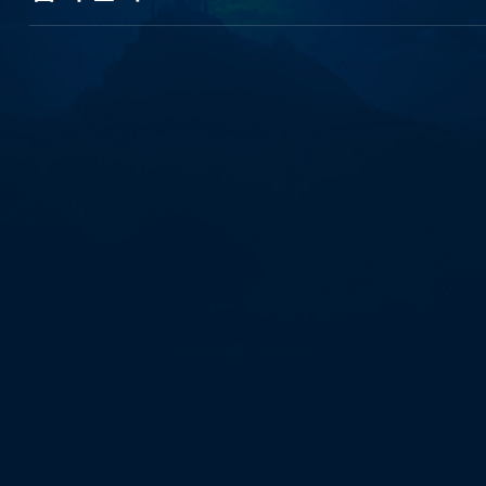
신
불
자
무
조
건
대
출
탬
스
뷰
선
불
유
심
내
구
제
인