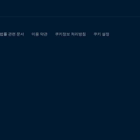
출
당
일
선
불
유
심
내
구
제
20
만
원"에
대
한
0
개
검