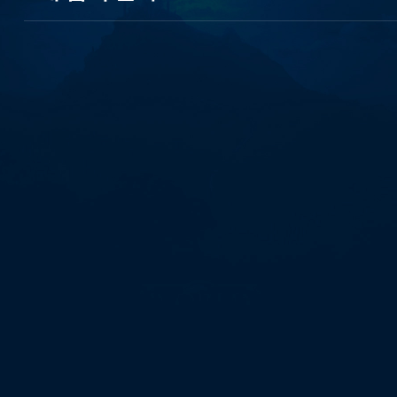
10
등
급
연
체
자
무
직
자
작
업
대
출
탬
스
뷰
선
불
유