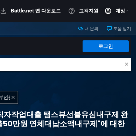
내 문의
도움 받기
로그인
자무직자작업대출 탬스뷰선불유심내구제 완
50만원 연체대납소액내구제"에 대한