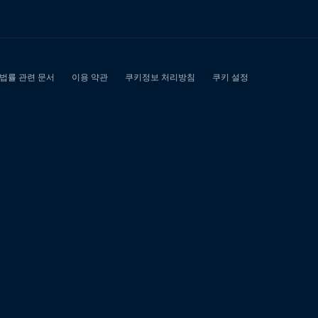
비
대
출
50
만
원
연
체
대
납
소
액
내
구
제"에
대
한
0