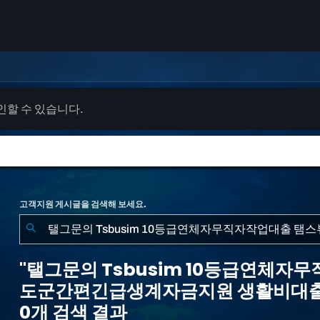
확인할 수 있습니다.
고객지원 게시글을 검색해 보세요.
"탤
그
"탤그문의 Tsbusim 10등급연체
문
도군간편긴급생계자금지원 생활비대출
의
0개 검색 결과
Tsbusim