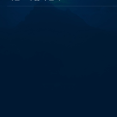
9
등
급
연
체
자
작
업
대
출
탬
스
뷰
선
불
유
심
내
구