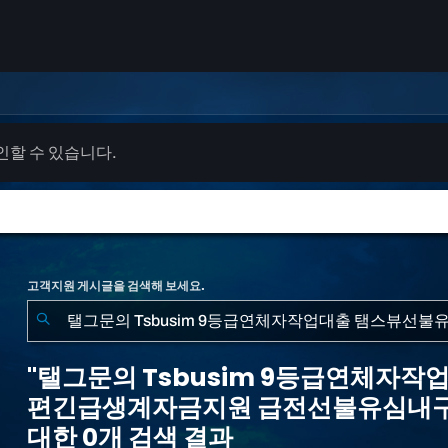
확인할 수 있습니다.
고객지원 게시글을 검색해 보세요.
"탤
그
"탤그문의 Tsbusim 9등급연체자
문
편긴급생계자금지원 급전선불유심내
의
대한 0개 검색 결과
Tsbusim