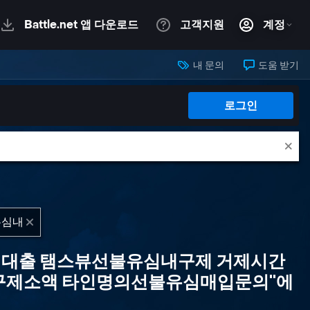
내 문의
도움 받기
로그인
작업대출 탬스뷰선불유심내구제 거제시간
구제소액 타인명의선불유심매입문의"에