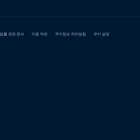
심
내
구
제
소
액
타
인
명
의
선
불
유
심
매
입
문
의"에