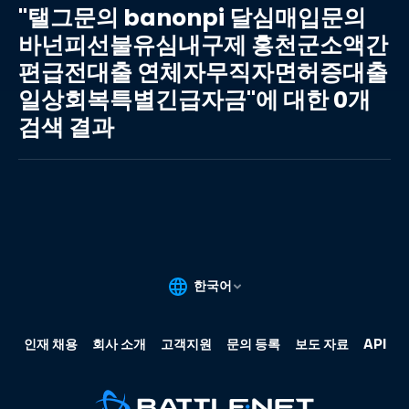
그
"탤그문의 banonpi 달심매입문의
문
바넌피선불유심내구제 홍천군소액간
의
편급전대출 연체자무직자면허증대출
banonpi
달
일상회복특별긴급자금"에 대한 0개
심
검색 결과
매
입
문
의
바
넌
피
선
불
유
심
내
구