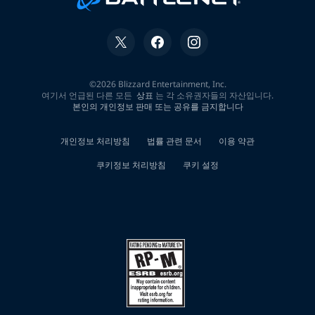
제
홍
천
군
소
액
간
편
급
전
대
출
연
체
자
무
직
자
면