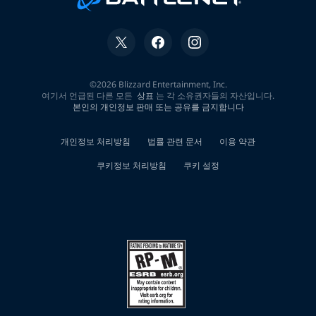
대
학
생
50
만
원
소
액
대
출
김
해
시
직
장
인
연
체
자