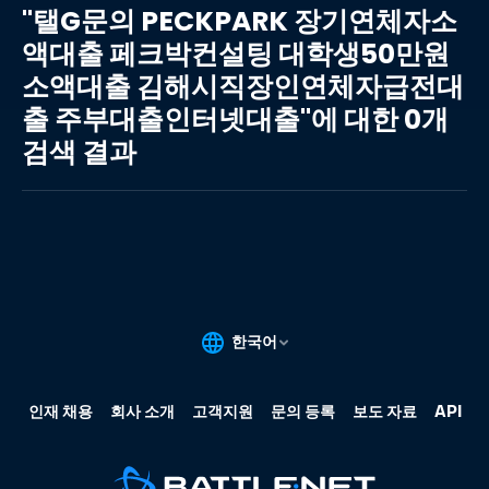
G
"탤G문의 PECKPARK 장기연체자소
문
액대출 페크박컨설팅 대학생50만원
의
소액대출 김해시직장인연체자급전대
PECKPARK
장
출 주부대출인터넷대출"에 대한 0개
기
검색 결과
연
체
자
소
액
대
출
페
크
박
컨
설
팅