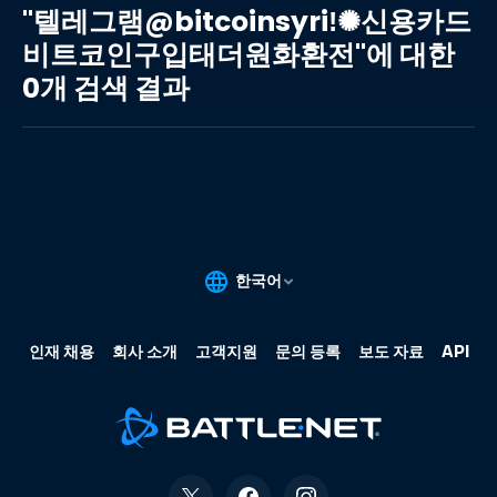
레
"텔레그램@bitcoinsyriǃ✺신용카드
그
비트코인구입태더원화환전"에 대한
램
0개 검색 결과
@bitcoinsyriǃ✺
신
용
카
드
비
트
코
인
구
입
태
더
원
화
환