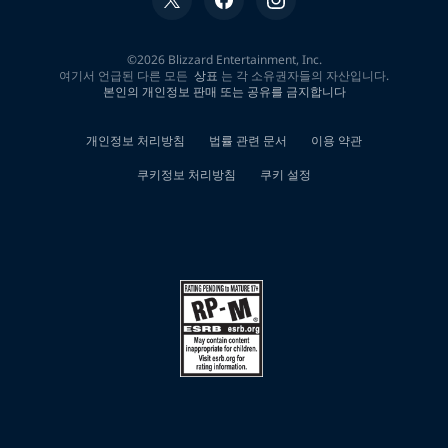
전"에
대
한
0
개
검
색
결
과