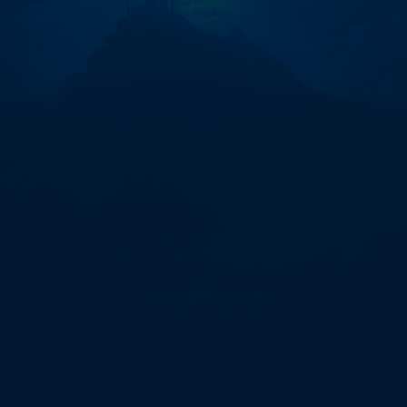
화
폐
선
물
거
래
밈
코
인
전
송
대
행"에
대
한
0
개
검
색