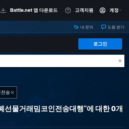
내 문의
도움 받기
로그인
상화폐선물거래밈코인전송대행"에 대한 0개