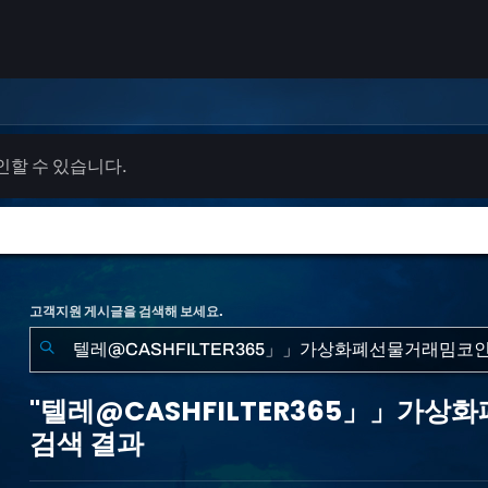
확인할 수 있습니다.
고객지원 게시글을 검색해 보세요.
"텔
레
"텔레@CASHFILTER365」」가
@CASHFILTER365」」
검색 결과
가
상