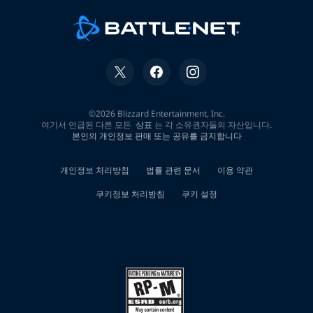
담
banonpi
p2p
당
일
급
전
내
구
제
대
출
바
넌
피
선
불
유
심