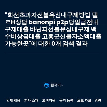
"회
선
"회선초과자선불유심내구제방법 탤
초
ㄹH상담 banonpi p2p당일급전내
과
구제대출 바넌피선불유심내구제 백
자
선
수비상금대출 고흥군신불자소액대출
불
가능한곳"에 대한 0개 검색 결과
유
심
내
구
제
방
법
탤
ㄹ
H
상