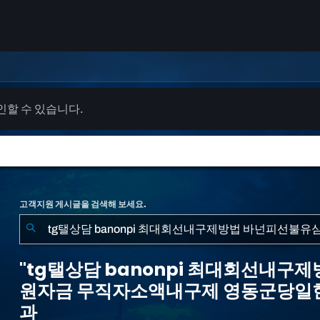
확인할 수 있습니다.
고객지원 게시글을 검색해 보세요.
"tg
탤
"tg탤상담 banonpi 최대회선내
상
원자금 무직자소액내구제 영동군당일현
담
과
banonpi