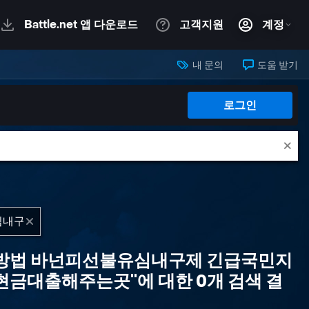
내 문의
도움 받기
로그인
구제방법 바넌피선불유심내구제 긴급국민지
금대출해주는곳"에 대한 0개 검색 결