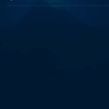
최
대
회
선
내
구
제
방
법
바
넌
피
선
불
유
심
내
구
제