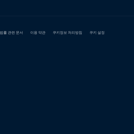
당
일
현
금
대
출
해
주
는
곳"에
대
한
0
개
검
색
결
과